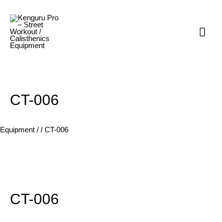
Home
СT-006
Mai
Men
СT-006
Equipment
/
/ СT-006
СT-006