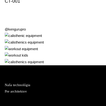
СT-001
@kengurupro
Naša technológia
Pre architektov