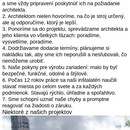
a sme vždy pripravení poskytnúť ich na požiadanie
architekta.
2. Architektom nielen hovoríme, na čo je stroj určený,
ale aj odporučíme, ktorý je lepší.
3. Ponoríme sa do projektu, sprevádzame architekta a
jeho klienta vo všetkých fázach: poradíme,
vysvetlíme, poradíme.
4. Dodržiavame dodacie termíny, plánujeme si
nakládku tak, aby sme ich neporušili a nesľubovali, čo
nemôžeme urobiť.
5. Naše pokyny pre výrobu zariadení: malo by byť
bezpečné, funkčné, odolné a štýlové.
6. Počas 12 rokov práce sa naši inštalatéri naučili
stavať miesta po celom svete a za každých
podmienok. Stavajú rýchlo, úhľadne a spoľahlivo.
7. Sme schopní uznať naše chyby a promptne
reagovať na žiadosti o záruku.
Niektoré z našich projektov