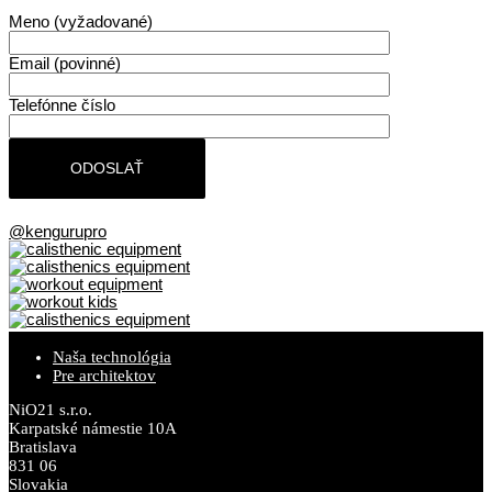
Meno (vyžadované)
Email (povinné)
Telefónne číslo
@kengurupro
Naša technológia
Pre architektov
NiO21 s.r.o.
Karpatské námestie 10A
Bratislava
831 06
Slovakia