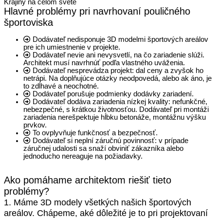
Krajiny na celom svete
Hlavné problémy pri navrhovaní pouličného
športoviska
Dodávateľ nedisponuje 3D modelmi športových areálov
pre ich umiestnenie v projekte.
Dodávateľ nevie ani nevysvetlí, na čo zariadenie slúži.
Architekt musí navrhnúť podľa vlastného uváženia.
Dodávateľ nesprevádza projekt: dal ceny a zvyšok ho
netrápi. Na doplňujúce otázky neodpovedá, alebo ak áno, je
to zdĺhavé a neochotné.
Dodávateľ porušuje podmienky dodávky zariadení.
Dodávateľ dodáva zariadenia nízkej kvality: nefunkčné,
nebezpečné, s krátkou životnosťou. Dodávateľ pri montáži
zariadenia nerešpektuje hĺbku betonáže, montážnu výšku
prvkov.
To ovplyvňuje funkčnosť a bezpečnosť.
Dodávateľ si neplní záručnú povinnosť: v prípade
záručnej udalosti sa snaží obviniť zákazníka alebo
jednoducho nereaguje na požiadavky.
Ako pomáhame architektom riešiť tieto
problémy?
1. Máme 3D modely všetkých našich športových
areálov. Chápeme, aké dôležité je to pri projektovaní