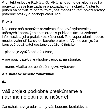
Architekt oslovuje KENGURU PRO a hovorí o detailoch svojho
projektu, vysvetľuje zadanie a požiadavky na objekt
.
Na tento
príbeh sa nemusíte pripravovať, náš manažér vám položí všetky
potrebné otázky a pochopí vašu úlohu
.
Krok
2
Následne náš manažér rozmiestni športové vybavenie v
určených športových priestoroch s prihliadnutím na získané
informácie a jeho praktické skúsenosti
.
Toto usporiadanie budete
musieť zahrnúť iba
do
celkového projektu
.
Výsledkom je, že
koncový používateľ dostane vyvážené ihrisko:
– plocha je využívaná efektívne,
– pre používateľov je vhodné trénovať na stránke,
– máme všetko potrebné tréningové vybavenie
.
A získate vďačného zákazníka!
Váš projekt podrobne preskúmame a
navrhneme optimálne riešenie!
Zanechajte svoje údaje a my vás budeme kontaktovať