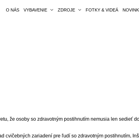
O NÁS
VYBAVENIE
ZDROJE
FOTKY & VIDEÁ
NOVIN
e osoby so zdravotným postihnutím nemusia len sedieť doma
ad cvičebných zariadení pre ľudí so zdravotným postihnutím
.
Inš