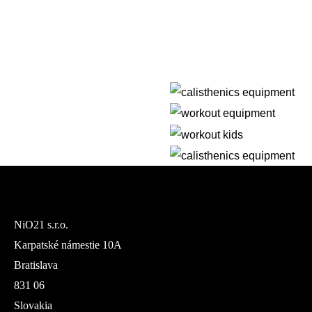
NiO21 s.r.o.
Karpatské námestie 10A
Bratislava
831 06
Slovakia