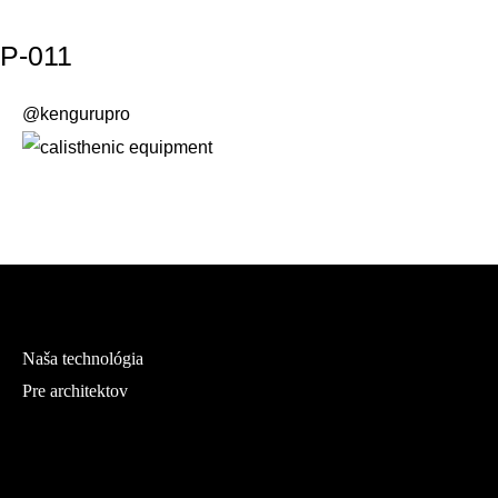
P-011
@kengurupro
Naša technológia
Pre architektov