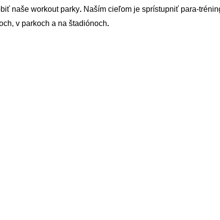
obiť naše workout parky
.
Naším cieľom je sprístupniť para-trénin
roch, v parkoch a na štadiónoch
.