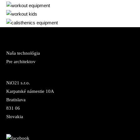
Naša technológia
Pre architektov
NiO21 s.r.o.
Karpatské námestie 10A
Bratislava
831 06
Slovakia