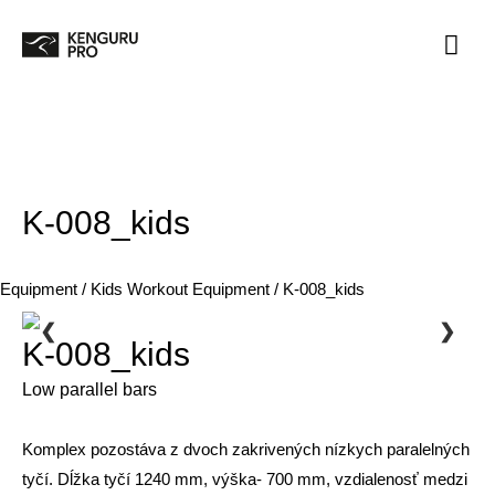
Home
K-008_kids
Mai
Men
K-008_kids
Equipment
/
Kids Workout Equipment
/ K-008_kids
❮
❯
K-008_kids
Low parallel bars
Komplex pozostáva z dvoch zakrivených nízkych paralelných
tyčí. Dĺžka tyčí 1240 mm, výška- 700 mm, vzdialenosť medzi