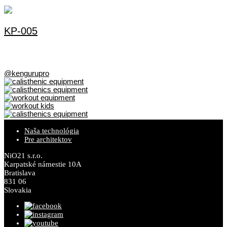
KP-005
@kengurupro
Naša technológia
Pre architektov
NiO21 s.r.o.
Karpatské námestie 10A
Bratislava
831 06
Slovakia