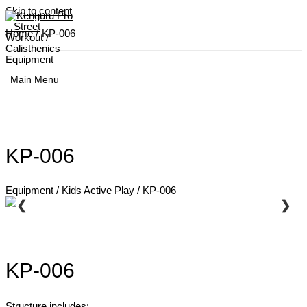
Skip to content
Home
KP-006
Main Menu
KP-006
Equipment
/
Kids Active Play
/ KP-006
❮
❯
KP-006
Structure includes: