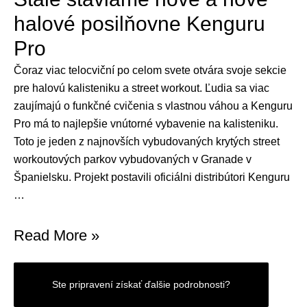
halové posilňovne Kenguru
Pro
Čoraz viac telocviční po celom svete otvára svoje sekcie
pre halovú kalisteniku a street workout. Ľudia sa viac
zaujímajú o funkčné cvičenia s vlastnou váhou a Kenguru
Pro má to najlepšie vnútorné vybavenie na kalisteniku.
Toto je jeden z najnovších vybudovaných krytých street
workoutových parkov vybudovaných v Granade v
Španielsku. Projekt postavili oficiálni distribútori Kenguru
…
Stále
Read More »
staviame
nové
Ste pripravení získať ďalšie podrobnosti?
a