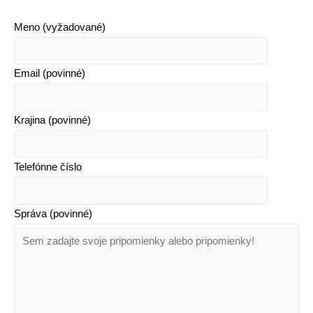
nové
Meno (vyžadované)
halové
posilňovne
Email (povinné)
Kenguru
Pro
Krajina (povinné)
Telefónne číslo
Správa (povinné)