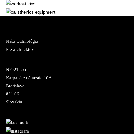
Naša technológia
Pre architektov
NiO21 s.r.o.
Karpatské námestie 10A
Bratislava
831 06
Slovakia