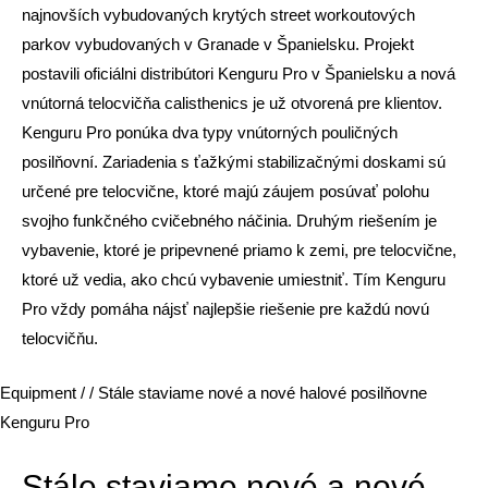
najnovších vybudovaných krytých street workoutových
parkov vybudovaných v Granade v Španielsku. Projekt
postavili oficiálni distribútori Kenguru Pro v Španielsku a nová
vnútorná telocvičňa calisthenics je už otvorená pre klientov.
Kenguru Pro ponúka dva typy vnútorných pouličných
posilňovní. Zariadenia s ťažkými stabilizačnými doskami sú
určené pre telocvične, ktoré majú záujem posúvať polohu
svojho funkčného cvičebného náčinia. Druhým riešením je
vybavenie, ktoré je pripevnené priamo k zemi, pre telocvične,
ktoré už vedia, ako chcú vybavenie umiestniť. Tím Kenguru
Pro vždy pomáha nájsť najlepšie riešenie pre každú novú
telocvičňu.
Equipment
/
/ Stále staviame nové a nové halové posilňovne
Kenguru Pro
Stále staviame nové a nové