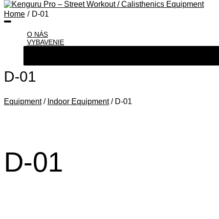
Home
D-01
O NÁS
VYBAVENIE
D-01
Equipment
/
Indoor Equipment
/ D-01
D-01