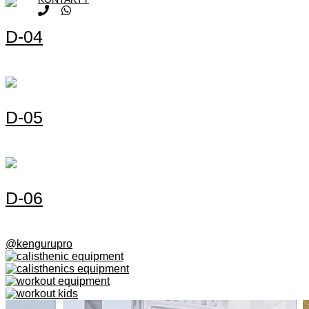
D-04
D-05
D-06
@kengurupro