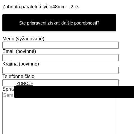
Zahnutá paralelná tyč o48mm – 2 ks
Ste pripravení získať ďalšie podrobnosti?
Meno (vyžadované)
Email (povinné)
Krajina (povinné)
Telefónne číslo
ZDROJE
Správa (povinné)