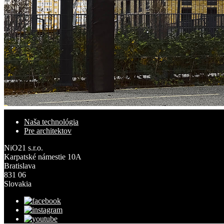
Naša technológia
Pre architektov
NiO21 s.r.o.
Karpatské námestie 10A
Bratislava
831 06
Slovakia