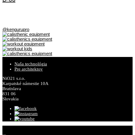
@kengurupro
Naša technológia
Pre architektov
NiO21 s.r.o.
Karpatské námestie 10A
Bratislava
831 06
Slovakia