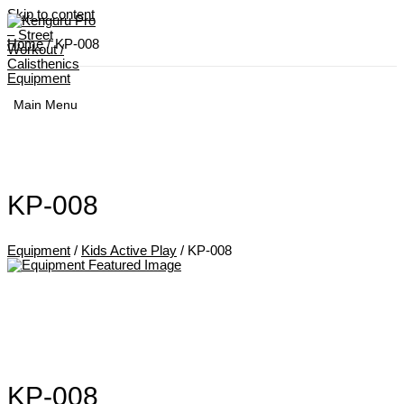
Skip to content
Home
KP-008
Main Menu
KP-008
Equipment
/
Kids Active Play
/ KP-008
KP-008