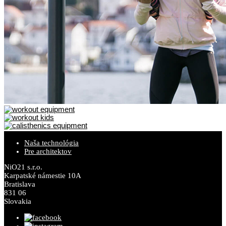
Naša technológia
Pre architektov
NiO21 s.r.o.
Karpatské námestie 10A
Bratislava
831 06
Slovakia