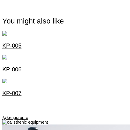
You might also like
KP-005
KP-006
KP-007
@kengurupro