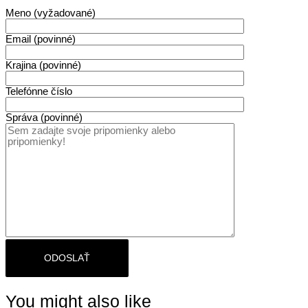
pod
Meno (vyžadované)
holým
nebom
Email (povinné)
Krajina (povinné)
Telefónne číslo
Správa (povinné)
You might also like