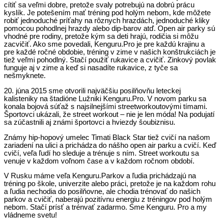
cítiť sa veľmi dobre, pretože svaly potrebujú na dobrú prácu
kyslík. Je potešením mať tréning pod holým nebom, kde môžete
robiť jednoduché príťahy na rôznych hrazdách, jednoduché kliky
pomocou pohodlnej hrazdy alebo dip-barov atď. Open air parky sú
vhodné pre rodiny, pretože kým sa deti hrajú, rodičia si môžu
zacvičiť. Ako sme povedali, Kenguru.Pro je pre každú krajinu a
pre každé ročné obdobie, tréning v zime v našich konštrukciách je
tiež veľmi pohodlný. Stačí použiť rukavice a cvičiť. Zinkový povlak
funguje aj v zime a keď si nasadíte rukavice, z tyče sa
nešmyknete.
20. júna 2015 sme otvorili najväčšiu posilňovňu leteckej
kalisteniky na štadióne Lužniki Kenguru.Pro. V novom parku sa
konala bojová súťaž s najsilnejšími streetworkoutovými tímami.
Športovci ukázali, že street workout – nie je len móda! Na podujatí
sa zúčastnili aj známi športovci a hviezdy šoubiznisu.
Známy hip-hopový umelec Timati Black Star tiež cvičí na našom
zariadení na ulici a prichádza do nášho open air parku a cvičí. Keď
cvičí, veľa ľudí ho sleduje a trénuje s ním. Street workoutu sa
venuje v každom voľnom čase a v každom ročnom období.
V Rusku máme veľa Kenguru.Parkov a ľudia prichádzajú na
tréning po škole, univerzite alebo práci, pretože je na každom rohu
a ľudia nechodia do posilňovne, ale chodia trénovať do našich
parkov a cvičiť, naberajú pozitívnu energiu z tréningov pod holým
nebom. Stačí prísť a trénvať zadarmo. Sme Kenguru. Pro a my
vládneme svetu!