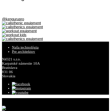
@kengurupro
Naša technológia
Pre architektov
NiO21 s.r.o.
Karpatské námestie 10A
Bratislava
831 06
Slovakia