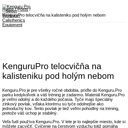
Skip
to
Home
Posts
content
KenguruPro telocvičňa na kalisteniku pod holým nebom
Main
Menu
KenguruPro telocvičňa na
kalisteniku pod holým nebom
Kenguru.Pro je pre všetky ročné obdobia, príďte do Kenguru.Pro
parku kedykoľvek a váš tréning je zadarmo. Materiál Kenguru.Pro
je veľmi odolný a do každého počasia. Tyče majú špeciálny
zinkový povlak, vďaka ktorému sú tyče odolnejšie ako
jednoduchý kov. Tento povlak je tiež veľmi pohodlný na tréning,
pretože váš úchop je stabilný.
Veľa ľudí používa Kenguru.Pro. V lete je to najlepšie miesto, kde si
môžete zacvičiť. Cvičenie na čerstvom vzduchu totiž pomáha