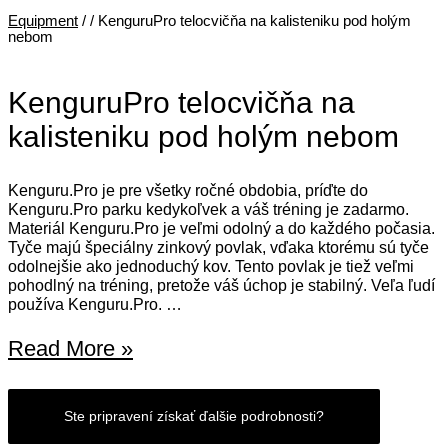
Equipment
/
/ KenguruPro telocvičňa na kalisteniku pod holým
nebom
KenguruPro telocvičňa na
kalisteniku pod holým nebom
Kenguru.Pro je pre všetky ročné obdobia, príďte do
Kenguru.Pro parku kedykoľvek a váš tréning je zadarmo.
Materiál Kenguru.Pro je veľmi odolný a do každého počasia.
Tyče majú špeciálny zinkový povlak, vďaka ktorému sú tyče
odolnejšie ako jednoduchý kov. Tento povlak je tiež veľmi
pohodlný na tréning, pretože váš úchop je stabilný. Veľa ľudí
používa Kenguru.Pro. …
KenguruPro
Read More »
telocvičňa
na
Ste pripravení získať ďalšie podrobnosti?
kalisteniku