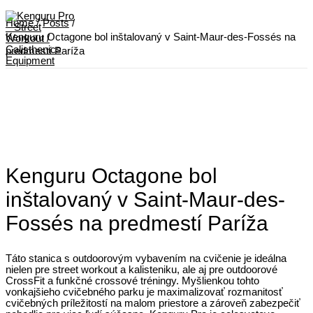
Skip
to
Home
Posts
content
Kenguru Octagone bol inštalovaný v Saint-Maur-des-Fossés na
predmestí Paríža
Main
Menu
Kenguru Octagone bol
inštalovaný v Saint-Maur-des-
Fossés na predmestí Paríža
Táto stanica s outdoorovým vybavením na cvičenie je ideálna
nielen pre street workout a kalisteniku, ale aj pre outdoorové
CrossFit a funkčné crossové tréningy. Myšlienkou tohto
vonkajšieho cvičebného parku je maximalizovať rozmanitosť
cvičebných príležitostí na malom priestore a zároveň zabezpečiť