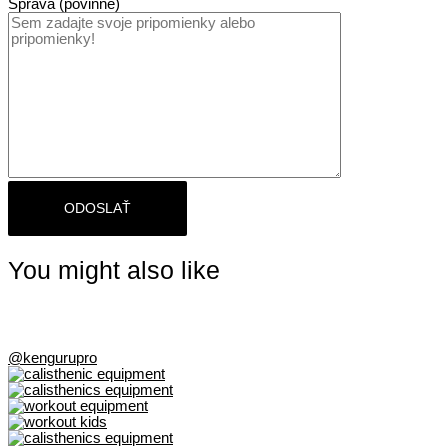
Správa (povinné)
Paríža
You might also like
@kengurupro