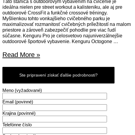
Táto stanica s outdoorovým vybavením na cvičenie je
ideálna nielen pre street workout a kalisteniku, ale aj pre
outdoorové CrossFit a funkčné crossové tréningy.
Myšlienkou tohto vonkajšieho cvičebného parku je
maximalizovať rozmanitosť cvičebných príležitostí na malom
priestore a zároveň zabezpečiť pohodlie pre viac ľudí
súčasne. Kenguru Pro je celosvetovo najuniverzálnejšie
outdoorové športové vybavenie. Kenguru Octogone …
Kenguru
Read More »
Octagone
bol
Ste pripravení získať ďalšie podrobnosti?
inštalovaný
v
Meno (vyžadované)
Saint-
Maur-
Email (povinné)
des-
Krajina (povinné)
Fossés
na
Telefónne číslo
predmestí