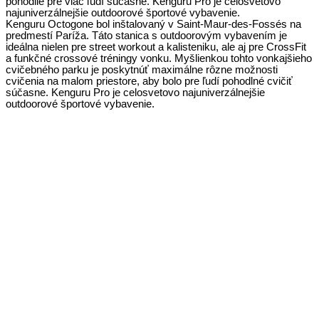
pohodlie pre viac ľudí súčasne. Kenguru Pro je celosvetovo
najuniverzálnejšie outdoorové športové vybavenie.
Kenguru Octogone bol inštalovaný v Saint-Maur-des-Fossés na
predmestí Paríža. Táto stanica s outdoorovým vybavením je
ideálna nielen pre street workout a kalisteniku, ale aj pre CrossFit
a funkčné crossové tréningy vonku. Myšlienkou tohto vonkajšieho
cvičebného parku je poskytnúť maximálne rôzne možnosti
cvičenia na malom priestore, aby bolo pre ľudí pohodlné cvičiť
súčasne. Kenguru Pro je celosvetovo najuniverzálnejšie
outdoorové športové vybavenie.