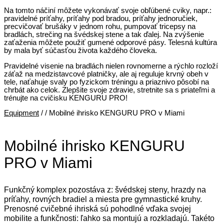
Na tomto náčiní môžete vykonávať svoje obľúbené cviky, napr.:
pravidelné príťahy, príťahy pod bradou, príťahy jednoručiek,
precvičovať brušáky v jednom rohu, pumpovať tricepsy na
bradlách, strečing na švédskej stene a tak ďalej. Na zvýšenie
zaťaženia môžete použiť gumené odporové pásy. Telesná kultúra
by mala byť súčasťou života každého človeka.
Pravidelné visenie na bradlách nielen rovnomerne a rýchlo rozloží
záťaž na medzistavcové platničky, ale aj reguluje krvný obeh v
tele, naťahuje svaly po fyzickom tréningu a priaznivo pôsobí na
chrbát ako celok. Zlepšite svoje zdravie, stretnite sa s priateľmi a
trénujte na cvičisku KENGURU PRO!
Equipment
/
/ Mobilné ihrisko KENGURU PRO v Miami
Mobilné ihrisko KENGURU
PRO v Miami
Funkčný komplex pozostáva z: švédskej steny, hrazdy na
príťahy, rovných bradiel a miesta pre gymnastické kruhy.
Prenosné cvičebné ihriská sú pohodlné vďaka svojej
mobilite a funkčnosti: ľahko sa montujú a rozkladajú. Takéto