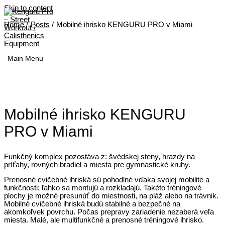
Skip to content
Home
Posts
Mobilné ihrisko KENGURU PRO v Miami
Main Menu
Mobilné ihrisko KENGURU
PRO v Miami
Funkčný komplex pozostáva z: švédskej steny, hrazdy na
príťahy, rovných bradiel a miesta pre gymnastické kruhy.
Prenosné cvičebné ihriská sú pohodlné vďaka svojej mobilite a
funkčnosti: ľahko sa montujú a rozkladajú. Takéto tréningové
plochy je možné presunúť do miestnosti, na pláž alebo na trávnik.
Mobilné cvičebné ihriská budú stabilné a bezpečné na
akomkoľvek povrchu. Počas prepravy zariadenie nezaberá veľa
miesta. Malé, ale multifunkčné a prenosné tréningové ihrisko.