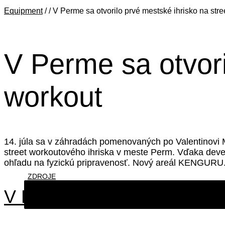
Equipment
/
/ V Perme sa otvorilo prvé mestské ihrisko na stre
V Perme sa otvori
workout
14. júla sa v záhradách pomenovaných po Valentinovi 
street workoutového ihriska v meste Perm. Vďaka deve
ohľadu na fyzickú pripravenosť. Nový areál KENGUR
ZDROJE
V Perme sa otvorilo prvé me