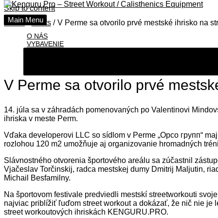
Skip to content
Main Menu
Home
Posts
V Perme sa otvorilo prvé mestské ihrisko na st
O NÁS
VYBAVENIE
V Perme sa otvorilo prvé mestské
14. júla sa v záhradách pomenovaných po Valentinovi Mindovs
ihriska v meste Perm.
Vďaka developerovi LLC so sídlom v Perme „Орсо групп“ majú
rozlohou 120 m2 umožňuje aj organizovanie hromadných tréni
Slávnostného otvorenia športového areálu sa zúčastnil zástu
Vjačeslav Torčinskij, radca mestskej dumy Dmitrij Maljutin, r
Michail Besfamilny.
Na športovom festivale predviedli mestskí streetworkouti svoj
najviac priblížiť ľuďom street workout a dokázať, že nič nie j
street workoutových ihriskách KENGURU.PRO.