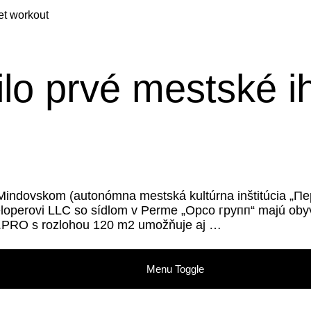
et workout
lo prvé mestské ih
Mindovskom (autonómna mestská kultúrna inštitúcia „Пе
loperovi LLC so sídlom v Perme „Орсо групп“ majú obyva
U.PRO s rozlohou 120 m2 umožňuje aj …
stské ihrisko na street wor
Menu Toggle