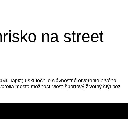
risko na street
рмьПарк“) uskutočnilo slávnostné otvorenie prvého
telia mesta možnosť viesť športový životný štýl bez
kout
Read More »