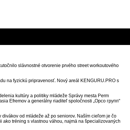
točnilo slávnostné otvorenie prvého street workoutového
hľadu na fyzickú pripravenosť. Nový areál KENGURU.PRO s
elenia kultúry a politiky mládeže Správy mesta Perm
asia Efremov a generálny riaditeľ spoločnosti „Орсо групп“
ky divákov od mládeže až po seniorov. Naším cieľom je čo
ícii ako tréning s vlastnou váhou, najmä na špecializovaných