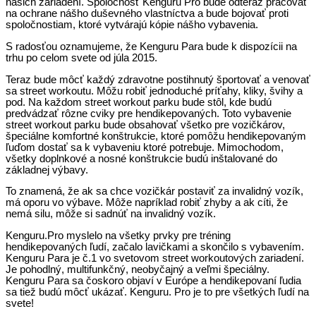
našich zariadení. Spoločnosť Kenguru Pro bude odteraz pracovať
na ochrane nášho duševného vlastníctva a bude bojovať proti
spoločnostiam, ktoré vytvárajú kópie nášho vybavenia.
S radosťou oznamujeme, že Kenguru Para bude k dispozícii na
trhu po celom svete od júla 2015.
Teraz bude môcť každý zdravotne postihnutý športovať a venovať
sa street workoutu. Môžu robiť jednoduché príťahy, kliky, švihy a
pod. Na každom street workout parku bude stôl, kde budú
predvádzať rôzne cviky pre hendikepovaných. Toto vybavenie
street workout parku bude obsahovať všetko pre vozičkárov,
špeciálne komfortné konštrukcie, ktoré pomôžu hendikepovaným
ľuďom dostať sa k vybaveniu ktoré potrebuje. Mimochodom,
všetky doplnkové a nosné konštrukcie budú inštalované do
základnej výbavy.
To znamená, že ak sa chce vozičkár postaviť za invalidný vozík,
má oporu vo výbave. Môže napríklad robiť zhyby a ak cíti, že
nemá silu, môže si sadnúť na invalidný vozík.
Kenguru.Pro myslelo na všetky prvky pre tréning
hendikepovaných ľudí, začalo lavičkami a skončilo s vybavením.
Kenguru Para je č.1 vo svetovom street workoutových zariadení.
Je pohodlný, multifunkčný, neobyčajný a veľmi špeciálny.
Kenguru Para sa čoskoro objaví v Európe a hendikepovaní ľudia
sa tiež budú môcť ukázať. Kenguru. Pro je to pre všetkých ľudí na
svete!