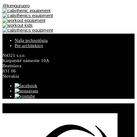
@kengurupro
Naša technológia
Pre architektov
NiO21 s.r.o.
Karpatské námestie 10A
Bratislava
831 06
Slovakia