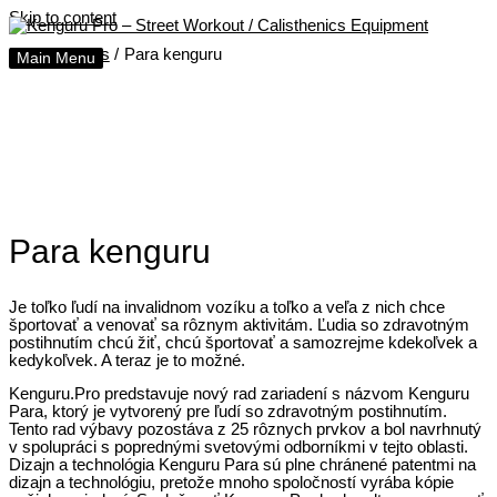
Skip to content
Home
Posts
Para kenguru
Main Menu
Para kenguru
Je toľko ľudí na invalidnom vozíku a toľko a veľa z nich chce
športovať a venovať sa rôznym aktivitám. Ľudia so zdravotným
postihnutím chcú žiť, chcú športovať a samozrejme kdekoľvek a
kedykoľvek. A teraz je to možné.
Kenguru.Pro predstavuje nový rad zariadení s názvom Kenguru
Para, ktorý je vytvorený pre ľudí so zdravotným postihnutím.
Tento rad výbavy pozostáva z 25 rôznych prvkov a bol navrhnutý
v spolupráci s poprednými svetovými odborníkmi v tejto oblasti.
Dizajn a technológia Kenguru Para sú plne chránené patentmi na
dizajn a technológiu, pretože mnoho spoločností vyrába kópie